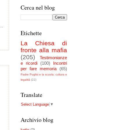
Cerca nel blog
Etichette
La Chiesa di
fronte alla mafia
(205)
Testimonianze
e ricordi
(100)
Incontri
per fare memoria
(65)
Padre Puglisi e la scuola: cultura e
legalità
(22)
Translate
Select Language
▼
Archivio blog
luglio
(2)