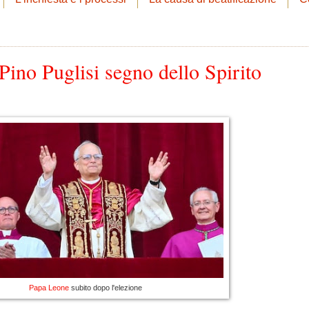
ino Puglisi segno dello Spirito
Papa Leone
subito dopo l'elezione