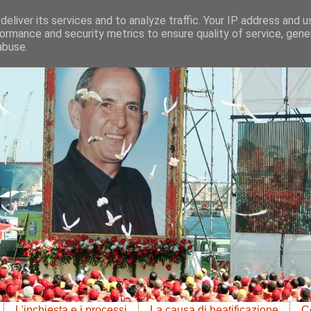
eliver its services and to analyze traffic. Your IP address and 
ormance and security metrics to ensure quality of service, gen
abuse.
L'inchiesta e i processi
La causa di beatificazione
Co