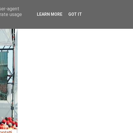
user-agent
erate usage
LEARN MORE
GOT IT
ntatti