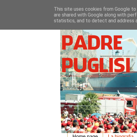
This site uses cookies from Google to d
are shared with Google along with perf
statistics, and to detect and address 
Home page
La biografia