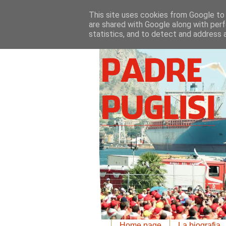
This site uses cookies from Google to d
are shared with Google along with perf
statistics, and to detect and address 
Home page
La biografia