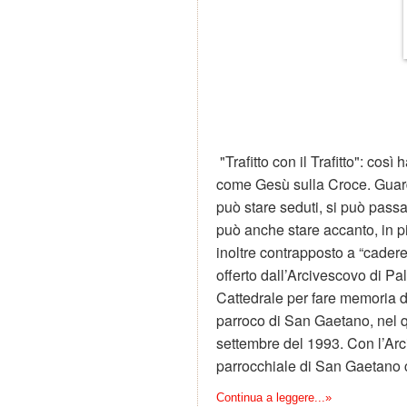
"Trafitto con il Trafitto": cos
come Gesù sulla Croce. Guard
può stare seduti, si può passa
può anche stare accanto, in p
inoltre contrapposto a “cader
offerto dall’Arcivescovo di P
Cattedrale per fare memoria d
parroco di San Gaetano, nel q
settembre del 1993. Con l’Arci
parrocchiale di San Gaetano c
Continua a leggere...»