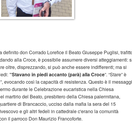
ì ha definito don Corrado Lorefice il Beato Giuseppe Puglisi, trafitt
ando alla Croce, è possibile assumere diversi atteggiamenti: s
re oltre, disprezzando, si può anche essere indifferenti; ma si
iedi:
“Stavano in piedi accanto (parà) alla Croce
”. “Stare” è
e”, evocando così la capacità di resistenza. Questo è il messagg
alermo durante le Celebrazione eucaristica nella Chiesa
el martirio del Beato, presbitero della Chiesa palermitana,
uartiere di Brancaccio, ucciso dalla mafia la sera del 15
vescovo e gli altri fedeli in cattedrale c'erano la comunità
on il parroco Don Maurizio Francoforte.