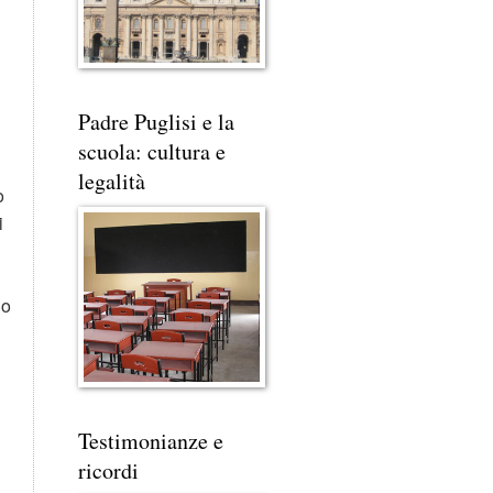
Padre Puglisi e la
scuola: cultura e
legalità
o
i
io
Testimonianze e
ricordi