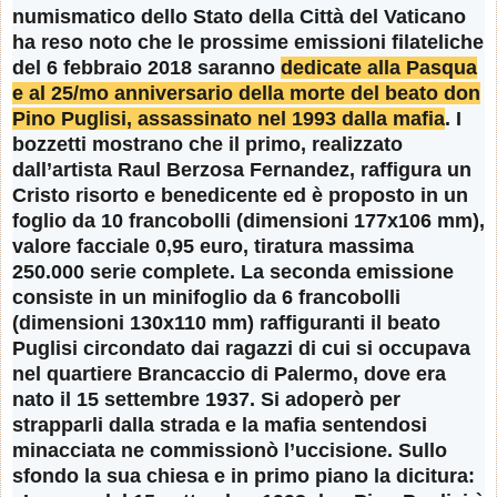
numismatico dello Stato della Città del Vaticano
ha reso noto che le prossime emissioni filateliche
del 6 febbraio 2018 saranno
dedicate alla Pasqua
e al 25/mo anniversario della morte del beato don
Pino Puglisi, assassinato nel 1993 dalla mafia
. I
bozzetti mostrano che il primo, realizzato
dall’artista Raul Berzosa Fernandez, raffigura un
Cristo risorto e benedicente ed è proposto in un
foglio da 10 francobolli (dimensioni 177x106 mm),
valore facciale 0,95 euro, tiratura massima
250.000 serie complete. La seconda emissione
consiste in un minifoglio da 6 francobolli
(dimensioni 130x110 mm) raffiguranti il beato
Puglisi circondato dai ragazzi di cui si occupava
nel quartiere Brancaccio di Palermo, dove era
nato il 15 settembre 1937. Si adoperò per
strapparli dalla strada e la mafia sentendosi
minacciata ne commissionò l’uccisione. Sullo
sfondo la sua chiesa e in primo piano la dicitura: