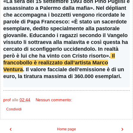
«La sera del 15 settembre 1993 don Pino Puglisi è
assassinato a Palermo dalla mafia». Nel dépliant
che accompagna i bozzetti vengono ricordate le
parole di Papa Francesco: «È stato un sacerdote
esemplare, dedito specialmente alla pastorale
giovanile. Educando i ragazzi secondo il Vangelo
vissuto li sottraeva alla malavita e così questa ha
cercato di sconfiggerlo uccidendolo. In realtà
però è lui che ha vinto con Cristo risorto».
Il
francobollo è realizzato dall’artista Marco
Ventura
. Il valore facciale dell’emissione è di un
euro, la tiratura massima di 360.000 esemplari.
prof
alle
02:44
Nessun commento:
Condividi
‹
›
Home page