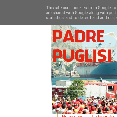
This site uses cookies from Google to d
are shared with Google along with perf
statistics, and to detect and address 
Home page
La biografia