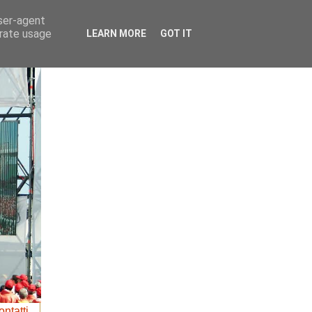
user-agent
erate usage
LEARN MORE
GOT IT
ntatti