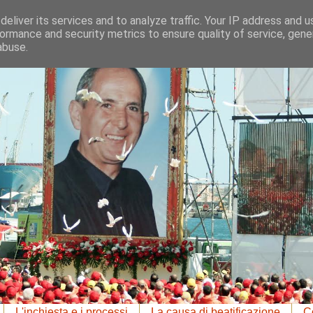
eliver its services and to analyze traffic. Your IP address and 
ormance and security metrics to ensure quality of service, gen
abuse.
L'inchiesta e i processi
La causa di beatificazione
Co