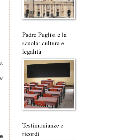
Padre Puglisi e la
scuola: cultura e
legalità
e,
ie
Testimonianze e
ricordi
re