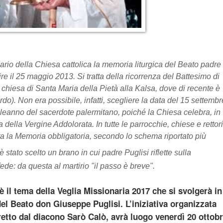
ndario della Chiesa cattolica la memoria liturgica del Beato padre
ire il 25 maggio 2013.
Si tratta della ricorrenza del Battesimo di
 chiesa di Santa Maria della Pietà alla Kalsa, dove di recente è
ordo). Non era possibile, infatti, scegliere la data del 15 settembr
pleanno del sacerdote palermitano, poiché la Chiesa celebra, in
a della Vergine Addolorata. In
tutte le parrocchie, chiese e rettor
ata la Memoria obbligatoria, secondo lo schema riportato più
 è stato scelto un brano in cui padre Puglisi riflette sulla
fede: da questa al martirio "il passo è breve".
il tema della Veglia Missionaria 2017 che si svolgerà in
l Beato don Giuseppe Puglisi. L’iniziativa organizzata
iretto dal diacono Sarò Calò, avrà luogo venerdì 20 ottob