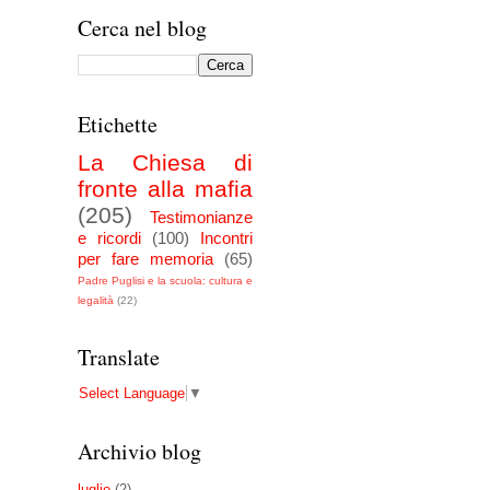
Cerca nel blog
Etichette
La Chiesa di
fronte alla mafia
(205)
Testimonianze
e ricordi
(100)
Incontri
per fare memoria
(65)
Padre Puglisi e la scuola: cultura e
legalità
(22)
Translate
Select Language
▼
Archivio blog
luglio
(2)