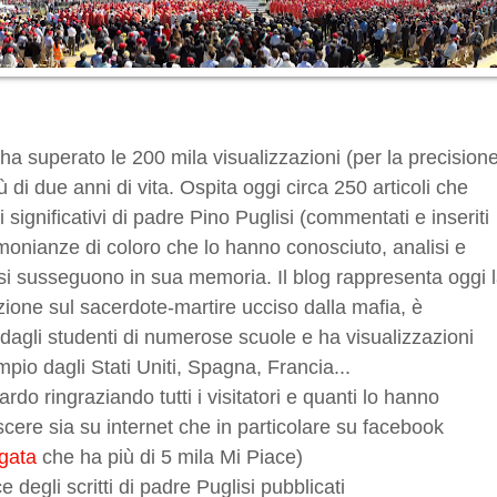
ha superato le 200 mila visualizzazioni (per la precision
 di due anni di vita. Ospita oggi circa 250 articoli che
i significativi di padre Pino Puglisi (commentati e inseriti
imonianze di coloro che lo hanno conosciuto, analisi e
e si susseguono in sua memoria. Il blog rappresenta oggi 
zione sul sacerdote-martire ucciso dalla mafia, è
agli studenti di numerose scuole e ha visualizzazioni
pio dagli Stati Uniti, Spagna, Francia...
o ringraziando tutti i visitatori e quanti lo hanno
ere sia su internet che in particolare su facebook
egata
che ha più di 5 mila Mi Piace)
e degli scritti di padre Puglisi pubblicati