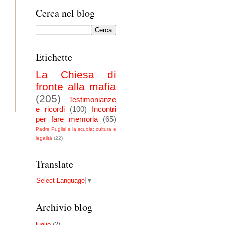
Cerca nel blog
Etichette
La Chiesa di
fronte alla mafia
(205)
Testimonianze
e ricordi
(100)
Incontri
per fare memoria
(65)
Padre Puglisi e la scuola: cultura e
legalità
(22)
Translate
,
Select Language
▼
Archivio blog
luglio
(2)