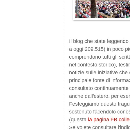
Il blog che state leggendo 
a oggi 209.515) in poco più
comprendono tutti gli scritt
nel contesto storico), test
notizie sulle iniziative ch
principale fonte di informa
consultato continuamente d
anche dall'estero, per esem
Festeggiamo questo traguard
sostenuto facendolo conosc
(questa
la pagina FB coll
Se volete consultare l'indic