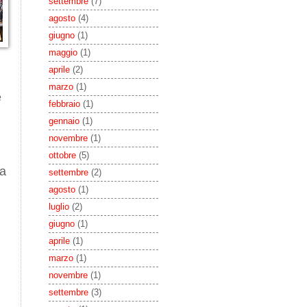
settembre
(7)
agosto
(4)
giugno
(1)
maggio
(1)
aprile
(2)
marzo
(1)
e
febbraio
(1)
gennaio
(1)
novembre
(1)
ottobre
(5)
la
settembre
(2)
agosto
(1)
luglio
(2)
giugno
(1)
aprile
(1)
marzo
(1)
novembre
(1)
settembre
(3)