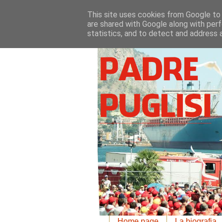
This site uses cookies from Google to d
are shared with Google along with perf
statistics, and to detect and address 
Home page
La biografia