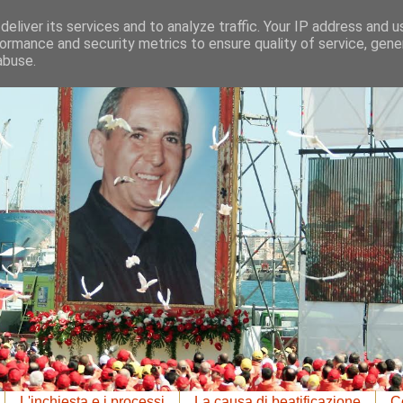
eliver its services and to analyze traffic. Your IP address and 
ormance and security metrics to ensure quality of service, gen
abuse.
L'inchiesta e i processi
La causa di beatificazione
Co