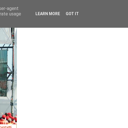
user-agent
erate usage
LEARN MORE
GOT IT
ntatti