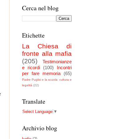
Cerca nel blog
Etichette
La Chiesa di
fronte alla mafia
(205)
Testimonianze
e ricordi
(100)
Incontri
per fare memoria
(65)
Padre Puglisi e la scuola: cultura e
legalità
(22)
e
Translate
Select Language
▼
Archivio blog
luglio
(2)