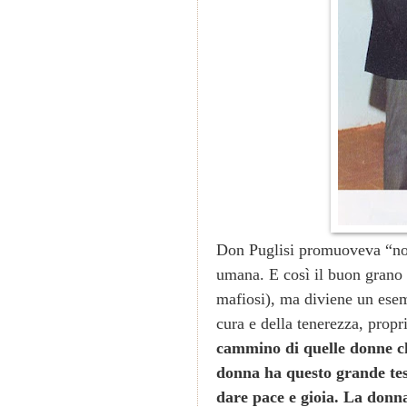
Don Puglisi promuoveva “no
umana. E così il buon grano n
mafiosi), ma diviene un esemp
cura e della tenerezza, prop
cammino di quelle donne ch
donna ha questo grande teso
dare pace e gioia. La donna