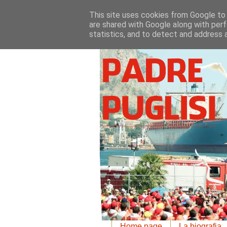
This site uses cookies from Google to d
are shared with Google along with perf
statistics, and to detect and address 
Home page
La biografia