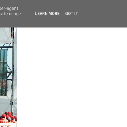
user-agent
erate usage
LEARN MORE
GOT IT
ntatti