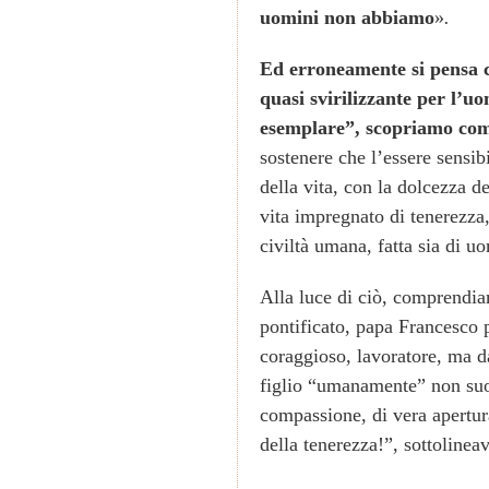
uomini non abbiamo
»
.
Ed erroneamente si pensa c
quasi svirilizzante per l’u
esemplare”, scopriamo come
sostenere che l’essere sensibi
della vita, con la dolcezza d
vita impregnato di tenerezza
civiltà umana, fatta sia di u
Alla luce di ciò, comprendia
pontificato, papa Francesco 
coraggioso, lavoratore, ma d
figlio “umanamente” non suo.
compassione, di vera apertur
della tenerezza!”, sottoline