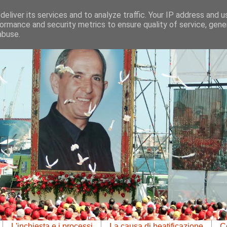
eliver its services and to analyze traffic. Your IP address and 
ormance and security metrics to ensure quality of service, gen
abuse.
L'inchiesta e i processi
La causa di beatificazione
Co