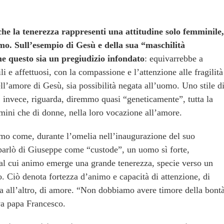
he la tenerezza rappresenti una attitudine solo femminile,
omo. Sull’esempio di Gesù e della sua “maschilità
 questo sia un pregiudizio infondato
: equivarrebbe a
li e affettuosi, con la compassione e l’attenzione alle fragilità
ell’amore di Gesù, sia possibilità negata all’uomo. Uno stile d
, invece, riguarda, diremmo quasi “geneticamente”, tutta la
omini che di donne, nella loro vocazione all’amore.
mo come, durante l’omelia nell’inaugurazione del suo
parlò di Giuseppe come “custode”, un uomo sì forte,
al cui animo emerge una grande tenerezza, specie verso un
 Ciò denota fortezza d’animo e capacità di attenzione, di
a all’altro, di amore. “Non dobbiamo avere timore della bontà
ava papa Francesco.