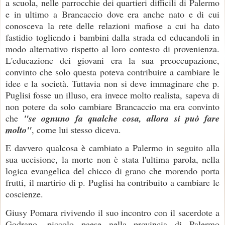
a scuola, nelle parrocchie dei quartieri difficili di Palermo
e in ultimo a Brancaccio dove era anche nato e di cui
conosceva la rete delle relazioni mafiose a cui ha dato
fastidio togliendo i bambini dalla strada ed educandoli in
modo alternativo rispetto al loro contesto di provenienza.
L'educazione dei giovani era la sua preoccupazione,
convinto che solo questa poteva contribuire a cambiare le
idee e la società. Tuttavia non si deve immaginare che p.
Puglisi fosse un illuso, era invece molto realista, sapeva di
non potere da solo cambiare Brancaccio ma era convinto
che
"se ognuno fa qualche cosa, allora si può fare
molto"
, come lui stesso diceva.
E davvero qualcosa è cambiato a Palermo in seguito alla
sua uccisione, la morte non è stata l'ultima parola, nella
logica evangelica del chicco di grano che morendo porta
frutti, il martirio di p. Puglisi ha contribuito a cambiare le
coscienze.
Giusy Pomara rivivendo il suo incontro con il sacerdote a
Godrano, piccolo paese nella provincia di Palermo