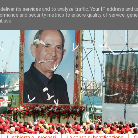
eliver its services and to analyze traffic. Your IP address and 
ormance and security metrics to ensure quality of service, gen
abuse.
L'inchiesta e i processi
La causa di beatificazione
Co