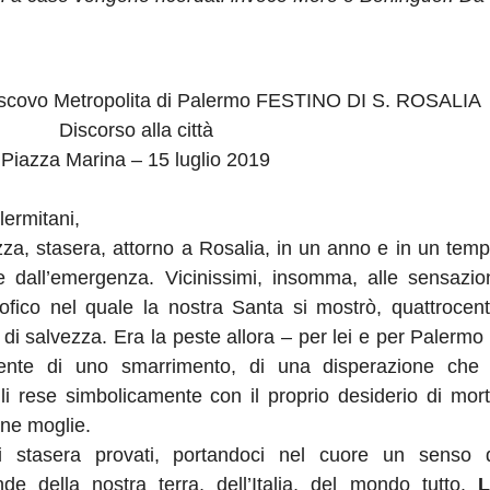
scovo Metropolita di Palermo FESTINO DI S. ROSALIA
Discorso alla città
Piazza Marina – 15 luglio 2019
lermitani,
zza, stasera, attorno a Rosalia, in un anno e in un tem
 e dall’emergenza. Vicinissimi, insomma, alle sensazio
trofico nel quale la nostra Santa si mostrò, quattrocen
 di salvezza. Era la peste allora – per lei e per Palermo
ente di uno smarrimento, di una disperazione che 
i rese simbolicamente con il proprio desiderio di mor
ane moglie.
i stasera provati, portandoci nel cuore un senso 
de della nostra terra, dell’Italia, del mondo tutto.
L