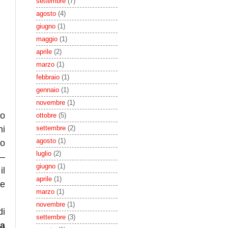
settembre
(7)
agosto
(4)
giugno
(1)
maggio
(1)
aprile
(2)
marzo
(1)
febbraio
(1)
gennaio
(1)
novembre
(1)
po
ottobre
(5)
ni
settembre
(2)
agosto
(1)
to
luglio
(2)
 –
giugno
(1)
il
aprile
(1)
te
marzo
(1)
novembre
(1)
di
settembre
(3)
a