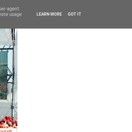
user-agent
erate usage
LEARN MORE
GOT IT
ntatti