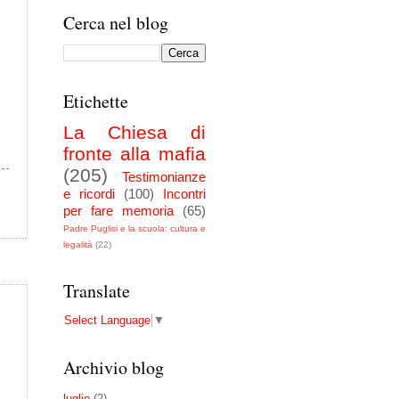
Cerca nel blog
Etichette
La Chiesa di
fronte alla mafia
(205)
Testimonianze
e ricordi
(100)
Incontri
per fare memoria
(65)
Padre Puglisi e la scuola: cultura e
legalità
(22)
Translate
Select Language
▼
Archivio blog
luglio
(2)