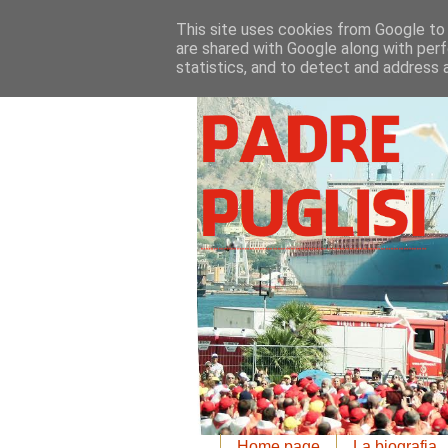
This site uses cookies from Google to d
are shared with Google along with perf
statistics, and to detect and address 
Home page
La biografia