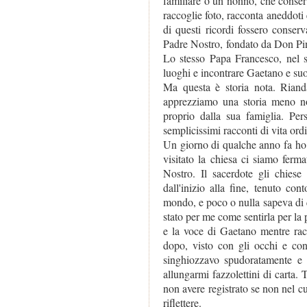
familiare o un nonno, che conserv
raccoglie foto, racconta aneddoti e
di questi ricordi fossero conser
Padre Nostro, fondato da Don Pino
Lo stesso Papa Francesco, nel s
luoghi e incontrare Gaetano e suo
Ma questa è storia nota. Rianda
apprezziamo una storia meno no
proprio dalla sua famiglia. Pe
semplicissimi racconti di vita ordi
Un giorno di qualche anno fa ho
visitato la chiesa ci siamo ferm
Nostro. Il sacerdote gli chiese
dall'inizio alla fine, tenuto con
mondo, e poco o nulla sapeva di q
stato per me come sentirla per la
e la voce di Gaetano mentre rac
dopo, visto con gli occhi e con
singhiozzavo spudoratamente e 
allungarmi fazzolettini di carta.
non avere registrato se non nel c
riflettere.