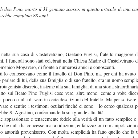
 di don Pino, morto il 31 gennaio scorso, in questo articolo di una ca
vrebbe compiuto 88 anni
 nella sua casa di Castelvetrano, Gaetano Puglisi, fratello maggiore d
. I funerali sono stati celebrati nella Chiesa Madre di Castelvetrano d
menico Mogavero, di fronte a numerosi amici e conoscenti.
ti lo conoscevano come il fratello di Don Pino, ma per chi ha avuto 
o parlare di lui, della sua famiglia o di suo fratello, era un uomo sempli
otagonista discreto, insieme alla sua famiglia, di una storia straordinari
ritto sul Beato Pino Puglisi cose vere, altre meno, come a volte dice
 poco o nulla di vero in certe descrizioni del fratello. Ma per scrivere 
ervare e sentire i testimoni oculari finché ci sono. "Io cerco qualcosa p
ebbe S. Agostino, confermando la sua grande attualità.
 appassionato e tenacemente fedele alla verità di un fatto semplice e 
 che nulla ha concesso mai a riduzioni, enfatizzazioni o manipolazioni 
o autorità provenissero. Con molta semplicità ha fatto quello che fa 