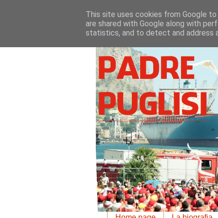
This site uses cookies from Google to d
are shared with Google along with perf
statistics, and to detect and address 
Home page
La biografia