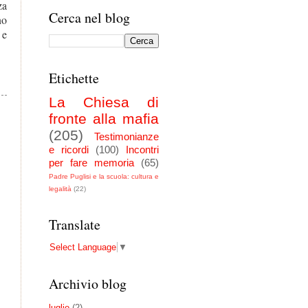
za
Cerca nel blog
no
 e
Etichette
La Chiesa di
fronte alla mafia
(205)
Testimonianze
e ricordi
(100)
Incontri
per fare memoria
(65)
Padre Puglisi e la scuola: cultura e
legalità
(22)
Translate
Select Language
▼
Archivio blog
luglio
(2)