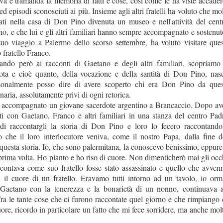
a e tramanda la memoria di fatti e cose, così come le ha viste accader
d episodi sconosciuti ai più. Insieme agli altri fratelli ha voluto che mol
vati nella casa di Don Pino divenuta un museo e nell'attività del cent
, e che lui e gli altri familiari hanno sempre accompagnato e sostenut
uo viaggio a Palermo dello scorso settembre, ha voluto visitare ques
 fratello Franco.
ndo però ai racconti di Gaetano e degli altri familiari, scopriamo
ta e cioè quanto, della vocazione e della santità di Don Pino, nas
rsonalmente posso dire di avere scoperto chi era Don Pino da ques
naria, assolutamente privi di ogni retorica.
 accompagnato un giovane sacerdote argentino a Brancaccio. Dopo av
ati con Gaetano, Franco e altri familiari in una stanza del centro Pad
 di raccontargli la storia di Don Pino e loro lo fecero raccontando
to che il loro interlocutore veniva, come il nostro Papa, dalla fine d
uesta storia. Io, che sono palermitana, la conoscevo benissimo, eppure
 prima volta. Ho pianto e ho riso di cuore. Non dimenticherò mai gli occ
contava come suo fratello fosse stato assassinato e quello che avven
 il cuore di un fratello. Eravamo tutti intorno ad un tavolo, io orm
Gaetano con la tenerezza e la bonarietà di un nonno, continuava 
 Tra le tante cose che ci furono raccontate quel giorno e che rimpiango 
uore, ricordo in particolare un fatto che mi fece sorridere, ma anche mol