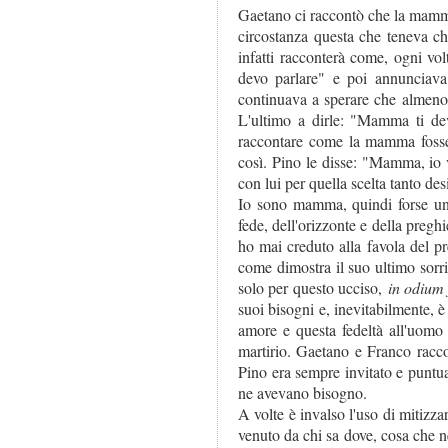
Gaetano ci raccontò che la mamma
circostanza questa che teneva c
infatti racconterà come, ogni vol
devo parlare" e poi annunciava 
continuava a sperare che almeno 
L'ultimo a dirle: "Mamma ti devo
raccontare come la mamma fosse 
così. Pino le disse: "Mamma, io v
con lui per quella scelta tanto des
Io sono mamma, quindi forse un 
fede, dell'orizzonte e della preg
ho mai creduto alla favola del pr
come dimostra il suo ultimo sorr
solo per questo ucciso,
in odium 
suoi bisogni e, inevitabilmente, 
amore e questa fedeltà all'uomo 
martirio. Gaetano e Franco racco
Pino era sempre invitato e puntua
ne avevano bisogno.
A volte è invalso l'uso di mitizzar
venuto da chi sa dove, cosa che nel