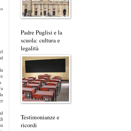
ra
Padre Puglisi e la
scuola: cultura e
legalità
el
al
la
ce
a.
va
la
er
al
Testimonianze e
di
ricordi
un