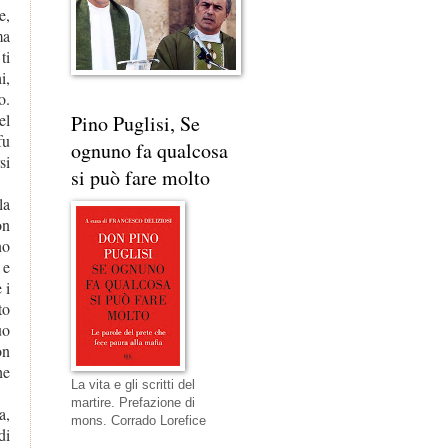
e,
ma
ti
i,
o.
el
Pino Puglisi, Se
fu
ognuno fa qualcosa
si
si può fare molto
la
on
no
 e
 i
to
uo
on
he
La vita e gli scritti del
martire. Prefazione di
a,
mons. Corrado Lorefice
di