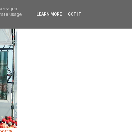
user-agent
erate usage
LEARN MORE
GOT IT
ntatti