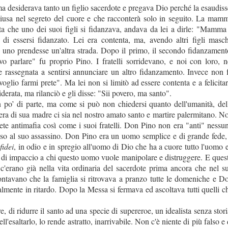
 desiderava tanto un figlio sacerdote e pregava Dio perché la esaudiss
hiusa nel segreto del cuore e che racconterà solo in seguito. La mam
ta che uno dei suoi figli si fidanzava, andava da lei a dirle: "Mamma 
di essersi fidanzato. Lei era contenta, ma, avendo altri figli masch
uno prendesse un'altra strada. Dopo il primo, il secondo fidanzament
 parlare" fu proprio Pino. I fratelli sorridevano, e noi con loro, n
rassegnata a sentirsi annunciare un altro fidanzamento. Invece non 
oglio farmi prete". Ma lei non si limitò ad essere contenta e a felicitar
iderata, ma rilanciò e gli disse: "Sii povero, ma santo".
po’ di parte, ma come si può non chiedersi quanto dell'umanità, del
hiera di sua madre ci sia nel nostro amato santo e martire palermitano. N
ete antimafia così come i suoi fratelli. Don Pino non era "anti" nessu
iso al suo assassino. Don Pino era un uomo semplice e di grande fede,
fidei
, in odio e in spregio all'uomo di Dio che ha a cuore tutto l'uomo e
è di impaccio a chi questo uomo vuole manipolare e distruggere. E ques
c'erano già nella vita ordinaria del sacerdote prima ancora che nel s
ntavano che la famiglia si ritrovava a pranzo tutte le domeniche e D
lmente in ritardo. Dopo la Messa si fermava ed ascoltava tutti quelli c
e, di ridurre il santo ad una specie di supereroe, un idealista senza stori
l'esaltarlo, lo rende astratto, inarrivabile. Non c'è niente di più falso e 