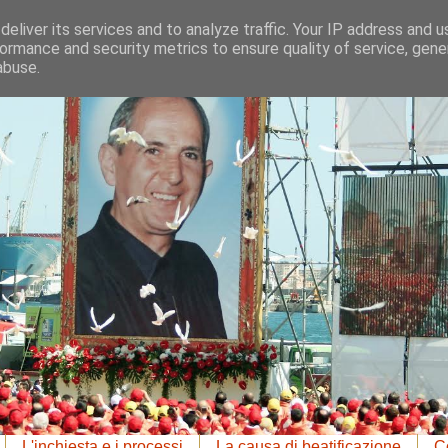
eliver its services and to analyze traffic. Your IP address and 
ormance and security metrics to ensure quality of service, gen
abuse.
L'inchiesta e i processi
La causa di beatificazione
Co