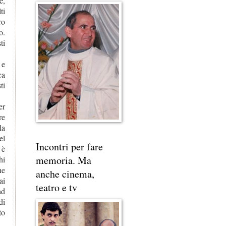
e,
ti
ro
o.
ti
 e
ca
ti
er
re
la
el
Incontri per fare
 è
memoria. Ma
hi
ne
anche cinema,
ai
teatro e tv
ad
di
to