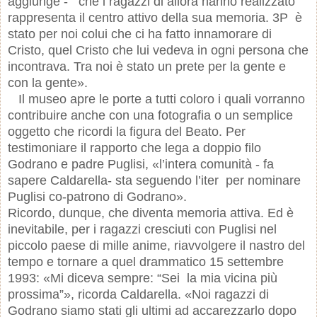
aggiunge - che i ragazzi di allora hanno realizzato
rappresenta il centro attivo della sua memoria. 3P è
stato per noi colui che ci ha fatto innamorare di
Cristo, quel Cristo che lui vedeva in ogni persona che
incontrava. Tra noi è stato un prete per la gente e
con la gente».
Il museo apre le porte a tutti coloro i quali vorranno
contribuire anche con una fotografia o un semplice
oggetto che ricordi la figura del Beato. Per
testimoniare il rapporto che lega a doppio filo
Godrano e padre Puglisi, «l’intera comunità - fa
sapere Caldarella- sta seguendo l’iter per nominare
Puglisi co-patrono di Godrano».
Ricordo, dunque, che diventa memoria attiva. Ed è
inevitabile, per i ragazzi cresciuti con Puglisi nel
piccolo paese di mille anime, riavvolgere il nastro del
tempo e tornare a quel drammatico 15 settembre
1993: «Mi diceva sempre: “Sei la mia vicina più
prossima”», ricorda Caldarella. «Noi ragazzi di
Godrano siamo stati gli ultimi ad accarezzarlo dopo