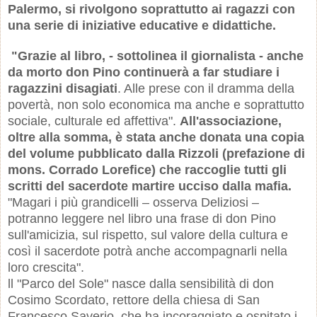
Palermo, si rivolgono soprattutto ai ragazzi con
una serie di iniziative educative e didattiche
.
"Grazie al libro, - sottolinea il giornalista - anche
da morto don Pino continuerà a far studiare i
ragazzini disagiati
. Alle prese con il dramma della
povertà, non solo economica ma anche e soprattutto
sociale, culturale ed affettiva".
All'associazione,
oltre alla somma, è stata anche donata una copia
del volume pubblicato dalla Rizzoli (prefazione di
mons. Corrado Lorefice) che raccoglie tutti gli
scritti del sacerdote martire ucciso dalla mafia.
"Magari i più grandicelli – osserva Deliziosi –
potranno leggere nel libro una frase di don Pino
sull'amicizia, sul rispetto, sul valore della cultura e
così il sacerdote potrà anche accompagnarli nella
loro crescita".
ll "Parco del Sole" nasce dalla sensibilità di don
Cosimo Scordato, rettore della chiesa di San
Francesco Saverio, che ha incoraggiato e ospitato i