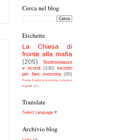
Cerca nel blog
Etichette
La Chiesa di
fronte alla mafia
(205)
Testimonianze
e ricordi
(100)
Incontri
per fare memoria
(65)
Padre Puglisi e la scuola: cultura e
legalità
(22)
Translate
Select Language
▼
Archivio blog
luglio
(2)