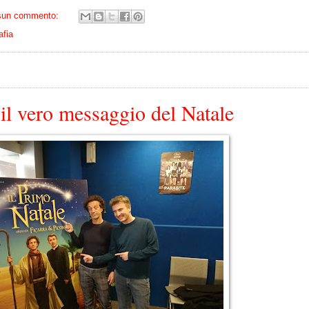
sun commento:
afia
 il vero messaggio del Natale