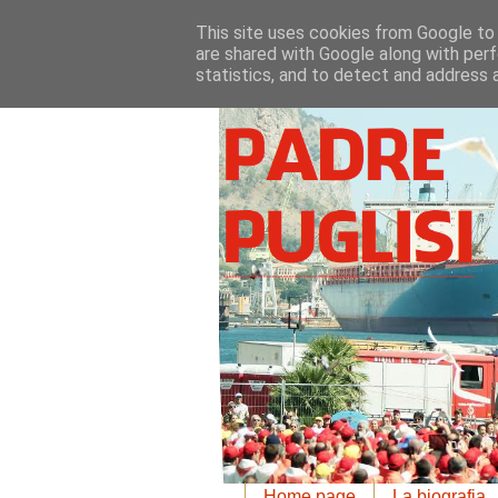
This site uses cookies from Google to d
are shared with Google along with perf
statistics, and to detect and address 
Home page
La biografia