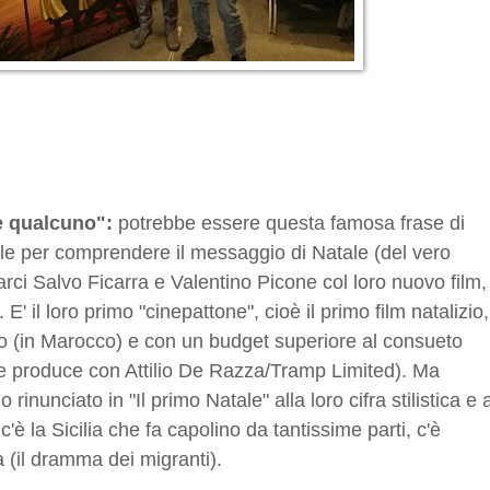
e qualcuno":
potrebbe essere questa famosa frase di
ale per comprendere il messaggio di Natale (del vero
arci Salvo Ficarra e Valentino Picone col loro nuovo film,
E' il loro primo "cinepattone", cioè il primo film natalizio,
tero (in Marocco) e con un budget superiore al consueto
he produce con Attilio De Razza/Tramp Limited). Ma
inunciato in "Il primo Natale" alla loro cifra stilistica e a
 c'è la Sicilia che fa capolino da tantissime parti, c'è
ica (il dramma dei migranti).