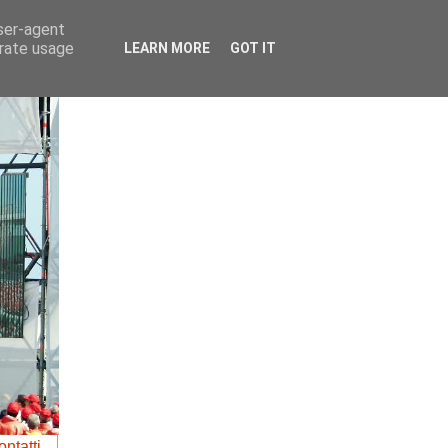
user-agent
erate usage
LEARN MORE
GOT IT
ntatti