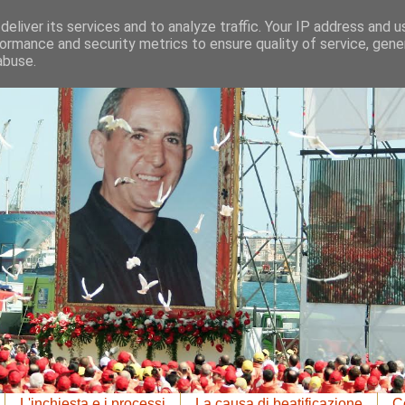
eliver its services and to analyze traffic. Your IP address and 
ormance and security metrics to ensure quality of service, gen
abuse.
L'inchiesta e i processi
La causa di beatificazione
Co