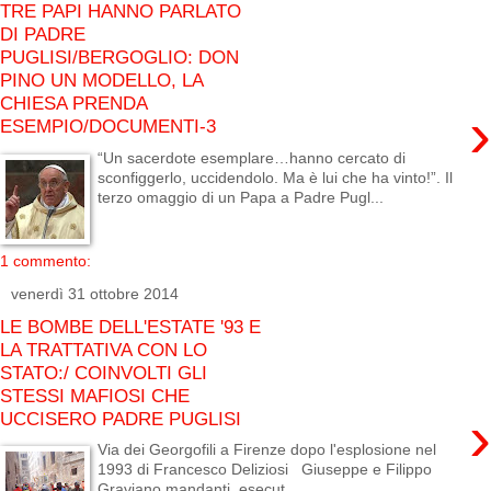
TRE PAPI HANNO PARLATO
DI PADRE
PUGLISI/BERGOGLIO: DON
PINO UN MODELLO, LA
CHIESA PRENDA
›
ESEMPIO/DOCUMENTI-3
“Un sacerdote esemplare…hanno cercato di
sconfiggerlo, uccidendolo. Ma è lui che ha vinto!”. Il
terzo omaggio di un Papa a Padre Pugl...
1 commento:
venerdì 31 ottobre 2014
LE BOMBE DELL'ESTATE '93 E
LA TRATTATIVA CON LO
STATO:/ COINVOLTI GLI
STESSI MAFIOSI CHE
›
UCCISERO PADRE PUGLISI
Via dei Georgofili a Firenze dopo l'esplosione nel
1993 di Francesco Deliziosi Giuseppe e Filippo
Graviano mandanti, esecut...