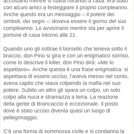
accostano mentre si stava ritirando a casa: era stato
con alcuni amici a festeggiare il proprio compleanno.
Anche questo era un messaggio – il potere dei
simboli, dei segni –: doveva essere il giorno del suo
compleanno. Lo avvicinano mentre sta per aprire il
portone di casa intorno alle 21.
Quando uno gli sottrae il borsello che teneva sotto il
braccio, don Pino si gira e con un enigmatico sorriso,
come lo descrive il killer, don Pino dirà: «Me lo
aspettavo». Anche questa è una frase enigmatica: si
aspettava di essere ucciso, l’aveva messo nel conto,
aveva capito che stava colpendo la mafia nel suo
potere. Subito un altro gli spara un colpo, un solo
colpo alla nuca e stramazza a terra. La reazione
della gente di Brancaccio è eccezionale. Il posto
dove è stato ucciso diventa quasi un luogo di
pellegrinaggio.
C’è una forma di sommossa civile e si condanna la