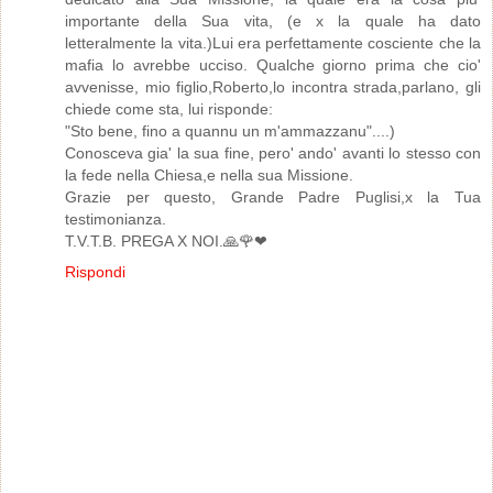
importante della Sua vita, (e x la quale ha dato
letteralmente la vita.)Lui era perfettamente cosciente che la
mafia lo avrebbe ucciso. Qualche giorno prima che cio'
avvenisse, mio figlio,Roberto,lo incontra strada,parlano, gli
chiede come sta, lui risponde:
"Sto bene, fino a quannu un m'ammazzanu"....)
Conosceva gia' la sua fine, pero' ando' avanti lo stesso con
la fede nella Chiesa,e nella sua Missione.
Grazie per questo, Grande Padre Puglisi,x la Tua
testimonianza.
T.V.T.B. PREGA X NOI.🙏🌹❤
Rispondi