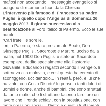
mafiosi non accettando il messaggio evangelico si
pongono direttamente fuori dalla Chiesa»
L’intervento più famoso di Francesco su padre
Puglisi è quello dopo l'Angelus di domenica 26
maggio 2013, il giorno successivo alla
beatificazione
al Foro Italico di Palermo. Ecco le sue
parole:
“Cari fratelli e sorelle,
ieri, a Palermo, è stato proclamato Beato, Don
Giuseppe Puglisi, Sacerdote e Martire, ucciso dalla
mafia, nel 1993! Don Puglisi è stato un Sacerdote
esemplare, dedito specialmente alla Pastorale
Giovanile. Educando i ragazzi secondo il Vangelo, li
sottraeva alla malavita, e così questa ha cercato di
sconfiggerlo, uccidendolo... In realtà, però, è lui che
ha vinto, con Cristo Risorto! Io penso a tanti dolori di
uomini e donne, anche di bambini, che sono sfruttati
da tante mafie, che li sfruttano facendo fare loro un
lavoro che li rende schiavi, con la prostituzione, con
tante pressioni sociali... Dietro a questi sfruttamenti,