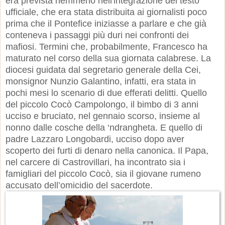
era prevista nemmeno nell'integrazione del testo
ufficiale, che era stata distribuita ai giornalisti poco
prima che il Pontefice iniziasse a parlare e che già
conteneva i passaggi più duri nei confronti dei
mafiosi. Termini che, probabilmente, Francesco ha
maturato nel corso della sua giornata calabrese. La
diocesi guidata dal segretario generale della Cei,
monsignor Nunzio Galantino, infatti, era stata in
pochi mesi lo scenario di due efferati delitti. Quello
del piccolo Cocò Campolongo, il bimbo di 3 anni
ucciso e bruciato, nel gennaio scorso, insieme al
nonno dalle cosche della ‘ndrangheta. E quello di
padre Lazzaro Longobardi, ucciso dopo aver
scoperto dei furti di denaro nella canonica. Il Papa,
nel carcere di Castrovillari, ha incontrato sia i
famigliari del piccolo Cocò, sia il giovane rumeno
accusato dell’omicidio del sacerdote.