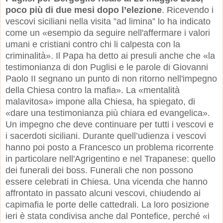
poco più di due mesi dopo l’elezione
. Ricevendo i
vescovi siciliani nella visita ”ad limina” lo ha indicato
come un «esempio da seguire nell'affermare i valori
umani e cristiani contro chi li calpesta con la
criminalità». Il Papa ha detto ai presuli anche che «la
testimonianza di don Puglisi e le parole di Giovanni
Paolo II segnano un punto di non ritorno nell'impegno
della Chiesa contro la mafia». La «mentalità
malavitosa» impone alla Chiesa, ha spiegato, di
«dare una testimonianza più chiara ed evangelica».
Un impegno che deve continuare per tutti i vescovi e
i sacerdoti siciliani. Durante quell’udienza i vescovi
hanno poi posto a Francesco un problema ricorrente
in particolare nell'Agrigentino e nel Trapanese: quello
dei funerali dei boss. Funerali che non possono
essere celebrati in Chiesa. Una vicenda che hanno
affrontato in passato alcuni vescovi, chiudendo ai
capimafia le porte delle cattedrali. La loro posizione
ieri è stata condivisa anche dal Pontefice, perché «i