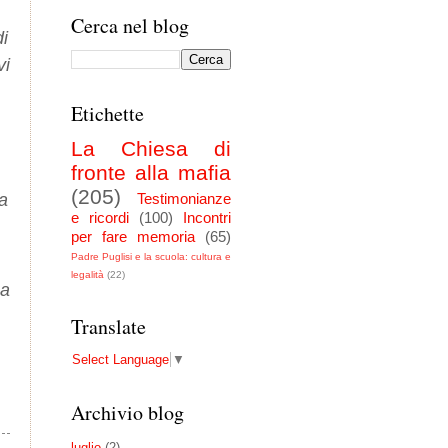
Cerca nel blog
di
vi
Etichette
La Chiesa di
fronte alla mafia
(205)
la
Testimonianze
e ricordi
(100)
Incontri
per fare memoria
(65)
Padre Puglisi e la scuola: cultura e
legalità
(22)
ma
Translate
Select Language
▼
Archivio blog
luglio
(2)