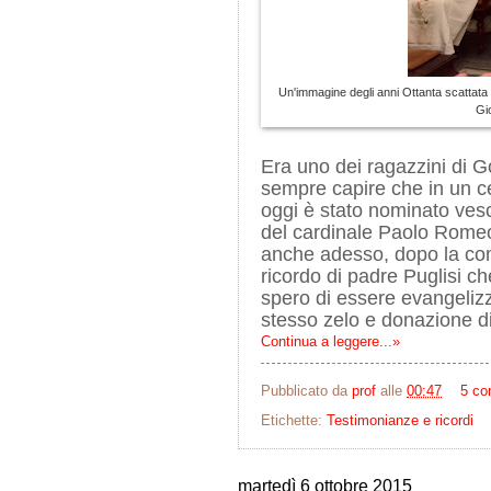
Un'immagine degli anni Ottanta scattata 
Gio
Era uno dei ragazzini di G
sempre capire che in un c
oggi è stato nominato vesc
del cardinale Paolo Romeo
anche adesso, dopo la comu
ricordo di padre Puglisi ch
spero di essere evangelizz
stesso zelo e donazione di
Continua a leggere...»
Pubblicato da
prof
alle
00:47
5 co
Etichette:
Testimonianze e ricordi
martedì 6 ottobre 2015