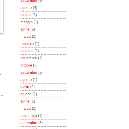
settembre
(7)
agosto
(4)
giugno
(1)
maggio
(1)
aprile
(2)
marzo
(1)
febbraio
(1)
gennaio
(1)
e
novembre
(1)
ottobre
(5)
l
,
settembre
(2)
agosto
(1)
luglio
(2)
giugno
(1)
aprile
(1)
marzo
(1)
novembre
(1)
settembre
(3)