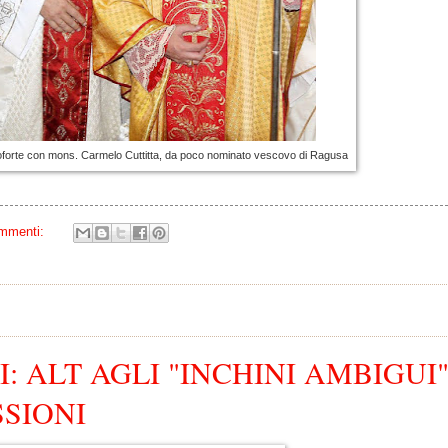
forte con mons. Carmelo Cuttitta, da poco nominato vescovo di Ragusa
mmenti:
: ALT AGLI "INCHINI AMBIGUI
SIONI