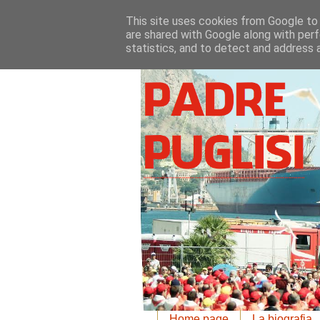
This site uses cookies from Google to d
are shared with Google along with perf
statistics, and to detect and address 
Home page
La biografia