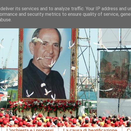
eliver its services and to analyze traffic. Your IP address and 
ormance and security metrics to ensure quality of service, gen
abuse.
L'inchiesta e i processi
La causa di beatificazione
Co