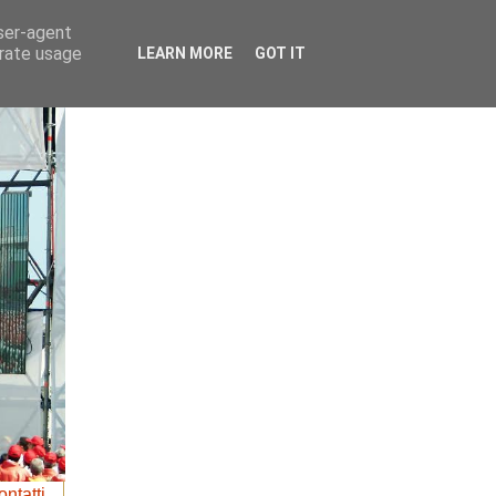
user-agent
erate usage
LEARN MORE
GOT IT
ntatti