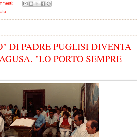
mmenti:
afia
O" DI PADRE PUGLISI DIVENTA
AGUSA. "LO PORTO SEMPRE