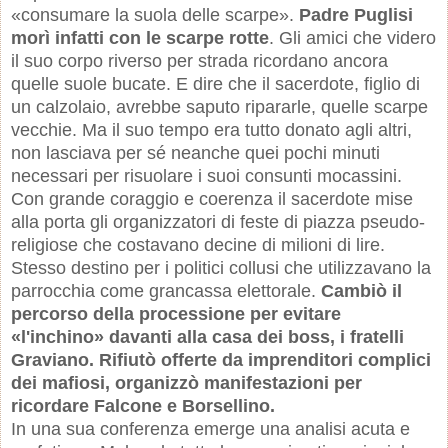
«consumare la suola delle scarpe».
Padre Puglisi
morì infatti con le scarpe rotte
. Gli amici che videro
il suo corpo riverso per strada ricordano ancora
quelle suole bucate. E dire che il sacerdote, figlio di
un calzolaio, avrebbe saputo ripararle, quelle scarpe
vecchie. Ma il suo tempo era tutto donato agli altri,
non lasciava per sé neanche quei pochi minuti
necessari per risuolare i suoi consunti mocassini.
Con grande coraggio e coerenza il sacerdote mise
alla porta gli organizzatori di feste di piazza pseudo-
religiose che costavano decine di milioni di lire.
Stesso destino per i politici collusi che utilizzavano la
parrocchia come grancassa elettorale.
Cambiò il
percorso della processione per evitare
«l'inchino» davanti alla casa dei boss, i fratelli
Graviano. Rifiutò offerte da imprenditori complici
dei mafiosi, organizzò manifestazioni per
ricordare Falcone e Borsellino.
In una sua conferenza emerge una analisi acuta e