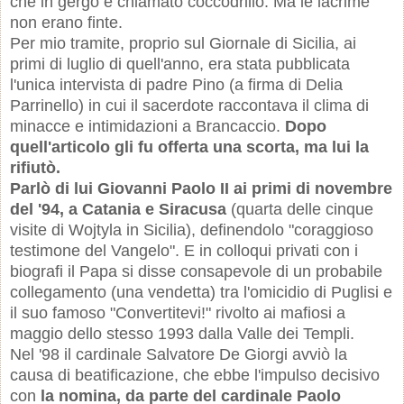
che in gergo è chiamato coccodrillo. Ma le lacrime
non erano finte.
Per mio tramite, proprio sul Giornale di Sicilia, ai
primi di luglio di quell'anno, era stata pubblicata
l'unica intervista di padre Pino (a firma di Delia
Parrinello) in cui il sacerdote raccontava il clima di
minacce e intimidazioni a Brancaccio.
Dopo
quell'articolo gli fu offerta una scorta, ma lui la
rifiutò.
Parlò di lui Giovanni Paolo II ai primi di novembre
del '94, a Catania e Siracusa
(quarta delle cinque
visite di Wojtyla in Sicilia), definendolo "coraggioso
testimone del Vangelo". E in colloqui privati con i
biografi il Papa si disse consapevole di un probabile
collegamento (una vendetta) tra l'omicidio di Puglisi e
il suo famoso "Convertitevi!" rivolto ai mafiosi a
maggio dello stesso 1993 dalla Valle dei Templi.
Nel '98 il cardinale Salvatore De Giorgi avviò la
causa di beatificazione, che ebbe l'impulso decisivo
con
la nomina, da parte del cardinale Paolo