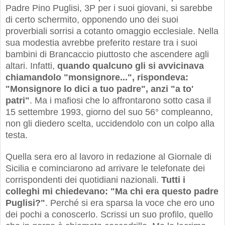
Padre Pino Puglisi, 3P per i suoi giovani, si sarebbe
di certo schermito, opponendo uno dei suoi
proverbiali sorrisi a cotanto omaggio ecclesiale. Nella
sua modestia avrebbe preferito restare tra i suoi
bambini di Brancaccio piuttosto che ascendere agli
altari. Infatti,
quando qualcuno gli si avvicinava
chiamandolo "monsignore...", rispondeva:
"Monsignore lo dici a tuo padre", anzi "a to'
patri"
. Ma i mafiosi che lo affrontarono sotto casa il
15 settembre 1993, giorno del suo 56° compleanno,
non gli diedero scelta, uccidendolo con un colpo alla
testa.
Quella sera ero al lavoro in redazione al Giornale di
Sicilia e cominciarono ad arrivare le telefonate dei
corrispondenti dei quotidiani nazionali.
Tutti i
colleghi mi chiedevano: "Ma chi era questo padre
Puglisi?"
. Perché si era sparsa la voce che ero uno
dei pochi a conoscerlo. Scrissi un suo profilo, quello