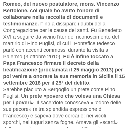
Romeo, del nuovo postulatore, mons. Vincenzo
Bertolone, col quale ho avuto l'onore di
collaborare nella raccolta di documenti e
testimonianze.
Fino a dissipare i dubbi della
Congregazione per le cause dei santi. Fu Benedetto
XVI a seguire da vicino l'iter del riconoscimento del
martirio di Pino Puglisi, di cui il Pontefice tedesco
parlò con accenti commossi durante la visita a
Palermo (3 ottobre 2010).
Ed è infine toccato a
Papa Francesco firmare il decreto della
beatificazione (proclamata il 25 maggio 2013) per
poi venire a onorare la sua memoria in Sicilia il 15
settembre 2018 per il 25° del delitto
.
Sarebbe piaciuto a Bergoglio un prete come Pino
Puglisi.
Un prete «povero che voleva una Chiesa
per i poveri»
. Il sacerdote conosceva «l’odore delle
sue pecore» (altra splendida espressione di
Francesco) e sapeva dove cercarle: nei vicoli
sporchi, nei tuguri senza fogne. Amava gli «scarti»