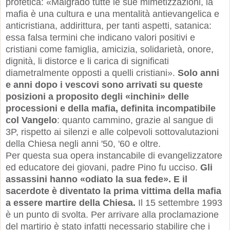
profetica: «Malgrado tutte le sue mimetizzazioni, la
mafia è una cultura e una mentalità antievangelica e
anticristiana, addirittura, per tanti aspetti, satanica:
essa falsa termini che indicano valori positivi e
cristiani come famiglia, amicizia, solidarietà, onore,
dignità, li distorce e li carica di significati
diametralmente opposti a quelli cristiani».
Solo anni
e anni dopo i vescovi sono arrivati su queste
posizioni a proposito degli «inchini» delle
processioni e della mafia, definita incompatibile
col Vangelo
: quanto cammino, grazie al sangue di
3P, rispetto ai silenzi e alle colpevoli sottovalutazioni
della Chiesa negli anni '50, '60 e oltre.
Per questa sua opera instancabile di evangelizzatore
ed educatore dei giovani, padre Pino fu ucciso.
Gli
assassini hanno «odiato la sua fede». E il
sacerdote è diventato la prima vittima della mafia
a essere martire della Chiesa.
Il 15 settembre 1993
è un punto di svolta. Per arrivare alla proclamazione
del martirio è stato infatti necessario stabilire che i