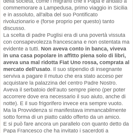
della società, come i migranti che il Papa è andato a
commemorare a Lampedusa, primo viaggio in Sicilia
e in assoluto, all'alba del suo Pontificato
rivoluzionario e (forse proprio per questo) tanto
discusso.
La scelta di padre Puglisi era di una povertà vissuta
con consapevolezza francescana e non ostentata ma
evidente a tutti.
Non aveva conto in banca, viveva
in una casa popolare in affitto piena solo di libri,
aveva una mal ridotta Fiat Uno rossa, comprata al
mercato dell'usato
. Il suo stipendio di insegnante
serviva a pagare il mutuo che era stato acceso per
acquistare la palazzina del centro Padre Nostro.
Aveva il serbatoio dell’auto sempre pieno (per poter
accorrere dove era necessario il suo aiuto, anche di
notte). E il suo frigorifero invece era sempre vuoto.
Ma la Provvidenza si manifestava immancabilmente
sotto forma di un piatto caldo offerto da un amico.
E si può fare ancora un parallelo con quanto detto da
Papa Francesco che ha invitato i sacerdoti a