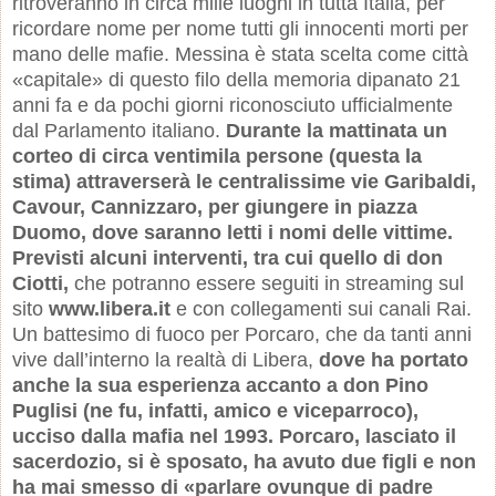
ritroveranno in circa mille luoghi in tutta Italia, per
ricordare nome per nome tutti gli innocenti morti per
mano delle mafie. Messina è stata scelta come città
«capitale» di questo filo della memoria dipanato 21
anni fa e da pochi giorni riconosciuto ufficialmente
dal Parlamento italiano.
Durante la mattinata un
corteo di circa ventimila persone (questa la
stima) attraverserà le centralissime vie Garibaldi,
Cavour, Cannizzaro, per giungere in piazza
Duomo, dove saranno letti i nomi delle vittime.
Previsti alcuni interventi, tra cui quello di don
Ciotti,
che potranno essere seguiti in streaming sul
sito
www.libera.it
e con collegamenti sui canali Rai.
Un battesimo di fuoco per Porcaro, che da tanti anni
vive dall’interno la realtà di Libera,
dove ha portato
anche la sua esperienza accanto a don Pino
Puglisi (ne fu, infatti, amico e viceparroco),
ucciso dalla mafia nel 1993. Porcaro, lasciato il
sacerdozio, si è sposato, ha avuto due figli e non
ha mai smesso di «parlare ovunque di padre