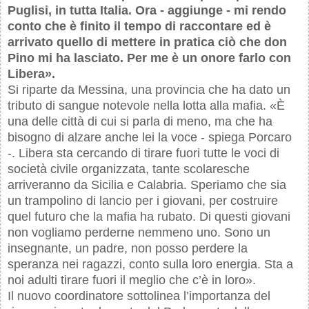
Puglisi, in tutta Italia. Ora - aggiunge - mi rendo
conto che è finito il tempo di raccontare ed è
arrivato quello di mettere in pratica ciò che don
Pino mi ha lasciato. Per me è un onore farlo con
Libera».
Si riparte da Messina, una provincia che ha dato un
tributo di sangue notevole nella lotta alla mafia. «È
una delle città di cui si parla di meno, ma che ha
bisogno di alzare anche lei la voce - spiega Porcaro
-. Libera sta cercando di tirare fuori tutte le voci di
società civile organizzata, tante scolaresche
arriveranno da Sicilia e Calabria. Speriamo che sia
un trampolino di lancio per i giovani, per costruire
quel futuro che la mafia ha rubato. Di questi giovani
non vogliamo perderne nemmeno uno. Sono un
insegnante, un padre, non posso perdere la
speranza nei ragazzi, conto sulla loro energia. Sta a
noi adulti tirare fuori il meglio che c’è in loro».
Il nuovo coordinatore sottolinea l’importanza del