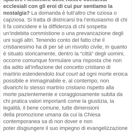
ecclesiali con gli eroi di cui pur sentiamo la
nostalgia?
La domanda è tutt’altro che oziosa o
capziosa. Si tratta di districarsi tra l’entusiasmo di chi
li fa coincidere e la diffidenza di chi sospetta
un’indebita commistione o una prevaricazione degli
uni sugli altri. Tenendo conto del fatto che il
cristianesimo ha di per sé un risvolto civile, in quanto
è situato storicamente, dentro la “città” degli uomini,
occorre comunque formulare una risposta che non
dia adito all’inflazione del concetto cristiano di
martirio estendendolo
tout court
ad ogni morte eroica
possibile e immaginabile e, al contempo, non
divarichi lo stesso martirio cristiano rispetto alla
morte pazientemente e coraggiosamente subita da
chi pratica valori importanti come la giustizia, la
legalità, il bene comune, tutte dimensioni
della promozione umana da cui
la Chiesa
contemporanea sa di non dover e non
poter disgiungere il suo impegno di evangelizzazione