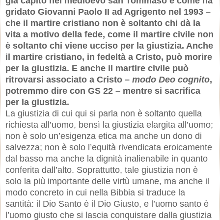
già capito nel medioevo san Tommaso e come ha
gridato Giovanni Paolo II ad Agrigento nel 1993 –
che il martire cristiano non è soltanto chi dà la
vita a motivo della fede, come il martire civile non
è soltanto chi viene ucciso per la giustizia. Anche
il martire cristiano, in fedeltà a Cristo, può morire
per la giustizia. E anche il martire civile può
ritrovarsi associato a Cristo –
modo Deo cognito
,
potremmo dire con GS 22 – mentre si sacrifica
per la giustizia.
La giustizia di cui qui si parla non è soltanto quella
richiesta all’uomo, bensì la giustizia elargita all’uomo;
non è solo un’esigenza etica ma anche un dono di
salvezza; non è solo l’equità rivendicata eroicamente
dal basso ma anche la dignità inalienabile in quanto
conferita dall’alto. Soprattutto, tale giustizia non è
solo la più importante delle virtù umane, ma anche il
modo concreto in cui nella Bibbia si traduce la
santità: il Dio Santo è il Dio Giusto, e l’uomo santo è
l’uomo giusto che si lascia conquistare dalla giustizia