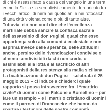
di chi è assassinato a causa del vangelo in una terra
come la Sicilia sia semplicisticamente derubricato tra
i vecchi articoli di nera nei quotidiani e nei rotocalchi
di una città violenta come e più di tante altre.
Tuttavia, ciò non vuol dire che l’eccellenza
martiriale debba sancire la confisca sacrale
dell’assassinio di don Puglisi, quasi che esso
appartenga solo alla comunità ecclesiale e non
esprima invece delle speranze, delle attitudini
anche, persino delle rivendicazioni condivise o
almeno condivisibili da chi non crede, o
assimilabili alla lotta e al sacrificio di altri
protagonisti della resistenza alla mafia siciliana.
La beatificazione di don Puglisi – celebrata il 25
maggio 2013 – ci induce a chiederci quale
rapporto si possa intravvedere fra il “martirio
civile” di uomini come Falcone e Borsellino – per
fare un esempio – e il martirio cristiano di uomini
come il parroco di Brancaccio: che hanno da
spartire i testimoni delle nostre comunità