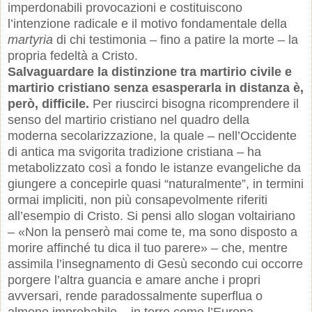
imperdonabili provocazioni e costituiscono
l’intenzione radicale e il motivo fondamentale della
martyria
di chi testimonia – fino a patire la morte – la
propria fedeltà a Cristo.
Salvaguardare la distinzione tra martirio civile e
martirio cristiano senza esasperarla in distanza è,
però, difficile.
Per riuscirci bisogna ricomprendere il
senso del martirio cristiano nel quadro della
moderna secolarizzazione, la quale – nell’Occidente
di antica ma svigorita tradizione cristiana – ha
metabolizzato così a fondo le istanze evangeliche da
giungere a concepirle quasi “naturalmente”, in termini
ormai impliciti, non più consapevolmente riferiti
all’esempio di Cristo. Si pensi allo slogan voltairiano
– «Non la penserò mai come te, ma sono disposto a
morire affinché tu dica il tuo parere» – che, mentre
assimila l’insegnamento di Gesù secondo cui occorre
porgere l’altra guancia e amare anche i propri
avversari, rende paradossalmente superflua o