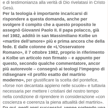
e di testimonianza alla verità di Dio rivelatasi in Cristo
Gesù.
Per la teologia è importante incaricarsi di
rispondere a questa domanda, anche per
svolgere il compito che a questo proposito le
assegnò Giovanni Paolo II. Il papa polacco, già
nel 1982, additò in san Massimiliano Kolbe un
«martire dell’amore» più e prima ancora che della
fede. E dalle colonne de «L’Osservatore
Romano», il 7 ottobre 1982, proprio in riferimento
a Kolbe un articolo non firmato – e appunto per
questo, secondo qualche commentatore, ancor
più autorevole – consegnò ai teologi l’impegno di
ridisegnare «il profilo esatto del martirio
moderno»,
per giustificare la scelta del pontefice,
«forse non decantata appieno nelle scuole» e tuttavia
necessaria per mettere i cristiani del nostro tempo
nella condizione di riprendere in considerazione «con
coscienza e coerenza la piena attualità del martirio».
Da qui, negli anni successivi, venne sortendo una