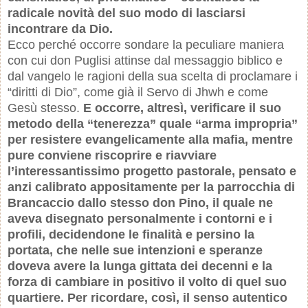
radicale novità del suo modo di lasciarsi
incontrare da Dio.
Ecco perché occorre sondare la peculiare maniera
con cui don Puglisi attinse dal messaggio biblico e
dal vangelo le ragioni della sua scelta di proclamare i
“diritti di Dio”, come già il Servo di Jhwh e come
Gesù stesso.
E occorre, altresì, verificare il suo
metodo della “tenerezza” quale “arma impropria”
per resistere evangelicamente alla mafia, mentre
pure conviene riscoprire e riavviare
l’interessantissimo progetto pastorale, pensato e
anzi calibrato appositamente per la parrocchia di
Brancaccio dallo stesso don Pino, il quale ne
aveva disegnato personalmente i contorni e i
profili, decidendone le finalità e persino la
portata, che nelle sue intenzioni e speranze
doveva avere la lunga gittata dei decenni e la
forza di cambiare in positivo il volto di quel suo
quartiere. Per ricordare, così, il senso autentico