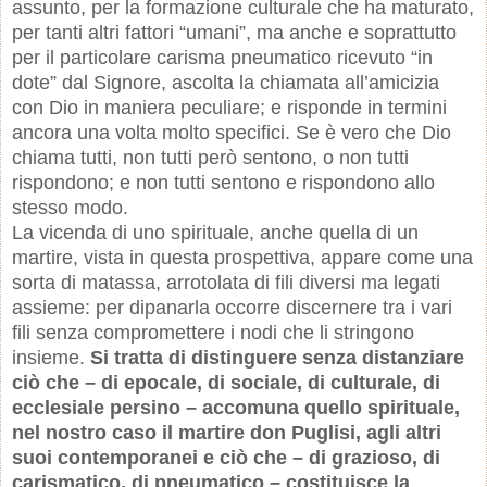
assunto, per la formazione culturale che ha maturato,
per tanti altri fattori “umani”, ma anche e soprattutto
per il particolare carisma pneumatico ricevuto “in
dote” dal Signore, ascolta la chiamata all’amicizia
con Dio in maniera peculiare; e risponde in termini
ancora una volta molto specifici. Se è vero che Dio
chiama tutti, non tutti però sentono, o non tutti
rispondono; e non tutti sentono e rispondono allo
stesso modo.
La vicenda di uno spirituale, anche quella di un
martire, vista in questa prospettiva, appare come una
sorta di matassa, arrotolata di fili diversi ma legati
assieme: per dipanarla occorre discernere tra i vari
fili senza compromettere i nodi che li stringono
insieme.
Si tratta di distinguere senza distanziare
ciò che – di epocale, di sociale, di culturale, di
ecclesiale persino – accomuna quello spirituale,
nel nostro caso il martire don Puglisi, agli altri
suoi contemporanei e ciò che – di grazioso, di
carismatico, di pneumatico – costituisce la