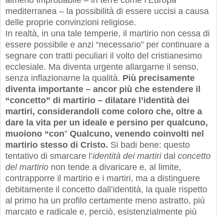
almeno improbabile – in terre come l’Europa
mediterranea – la possibilità di essere uccisi a causa
delle proprie convinzioni religiose.
In realtà, in una tale temperie, il martirio non cessa di
essere possibile e anzi “necessario” per continuare a
segnare con tratti peculiari il volto del cristianesimo
ecclesiale. Ma diventa urgente allargarne il senso,
senza inflazionarne la qualità.
Più precisamente
diventa importante – ancor più che estendere il
“concetto” di martirio – dilatare l’identità dei
martiri, considerandoli come coloro che, oltre a
dare la vita per un ideale e persino per qualcuno,
muoiono “con
”
Qualcuno, venendo coinvolti nel
martirio stesso di Cristo.
Si badi bene: questo
tentativo di smarcare l’
identità dei martiri
dal
concetto
del martirio
non tende a divaricare e, al limite,
contrapporre il martirio e i martiri, ma a distinguere
debitamente il concetto dall’identità, la quale rispetto
al primo ha un profilo certamente meno astratto, più
marcato e radicale e, perciò, esistenzialmente più