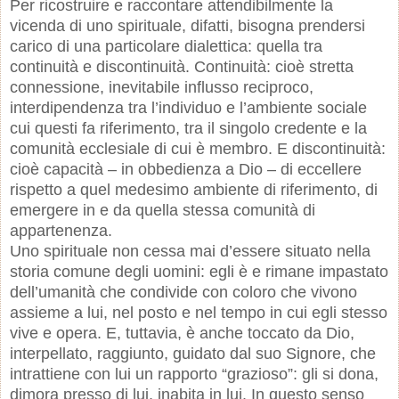
Per ricostruire e raccontare attendibilmente la
vicenda di uno spirituale, difatti, bisogna prendersi
carico di una particolare dialettica: quella tra
continuità e discontinuità. Continuità: cioè stretta
connessione, inevitabile influsso reciproco,
interdipendenza tra l’individuo e l’ambiente sociale
cui questi fa riferimento, tra il singolo credente e la
comunità ecclesiale di cui è membro. E discontinuità:
cioè capacità – in obbedienza a Dio – di eccellere
rispetto a quel medesimo ambiente di riferimento, di
emergere in e da quella stessa comunità di
appartenenza.
Uno spirituale non cessa mai d’essere situato nella
storia comune degli uomini: egli è e rimane impastato
dell’umanità che condivide con coloro che vivono
assieme a lui, nel posto e nel tempo in cui egli stesso
vive e opera. E, tuttavia, è anche toccato da Dio,
interpellato, raggiunto, guidato dal suo Signore, che
intrattiene con lui un rapporto “grazioso”: gli si dona,
dimora presso di lui, inabita in lui. In questo senso