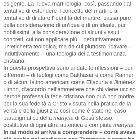
esigente. La nuova martirologia, così, passando dal
tentativo di estendere il concetto del martirio al
tentativo di dilatare l’identità del martire, passa pure
dalla considerazione di un’idea e di un ideale, pur
nobilissimi, alla considerazione di alcuni vissuti
concreti, cui non applicare più – deduttivamente –
un’etichetta teologica, ma da cui piuttosto ricavare –
induttivamente – una teologia della testimonianza
cristiana.
In questa prospettiva sono andate le riflessioni – pur
differenti – di teologi come Balthasar e come Rahner
o di alcuni latino-americani come Ellacuría e Jiménez
Limón, d’accordo nell’ammettere che chi viene ucciso
perché professa la fede cristiana non può non morire
per la sua fedeltà a Cristo vissuta nella pratica della
verità e della giustizia: così come è stato nel caso
paradigmatico della
martyria
di Gesù stesso,
costitutiva di ogni altra autentica e compiuta
martyria
.
In tal modo si arriva a comprendere – come aveva