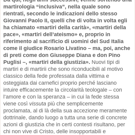
martirologia “inclusiva”, nella quale sono
rientrati, secondo le indicazioni dello stesso
Giovanni Paolo II, quelli che di volta in volta egli
ha chiamato «martiri della carità», «martiri della
pace», «martiri dell’ateismo» e, proprio in
riferimento al sacrificio di uomini del Sud Italia
come il giudice Rosario Livatino – ma, poi, anche
di preti come don Giuseppe Diana e don Pino
Puglisi –, «martiri della giustizia».
Nuovi tipi di
martiri e di martirii che sono riconducibili al motivo
classico della fede professata dalla vittima e
osteggiata dai carnefici proprio perché lasciano
intuire efficacemente la circolarità teologale – con
l’amore e con la speranza – in cui la fede stessa
viene così
vissuta
più che semplicemente
proclamata, al di là della sua accezione meramente
dottrinale, dando luogo a tutta una serie di concrete
azioni di giustizia che in certi contesti risultano, per
chi non vive di Cristo, delle insopportabili e