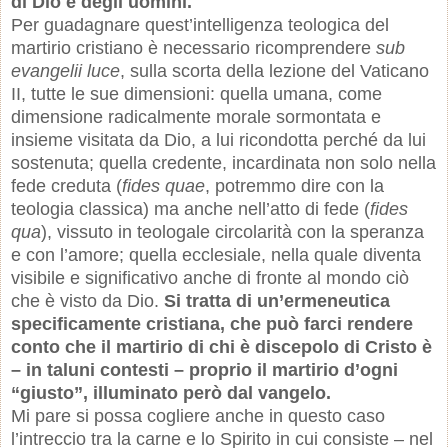
di Dio e degli uomini.
Per guadagnare quest’intelligenza teologica del
martirio cristiano è necessario ricomprendere
sub
evangelii luce
, sulla scorta della lezione del Vaticano
II, tutte le sue dimensioni: quella umana, come
dimensione radicalmente morale sormontata e
insieme visitata da Dio, a lui ricondotta perché da lui
sostenuta; quella credente, incardinata non solo nella
fede creduta (
fides quae
, potremmo dire con la
teologia classica) ma anche nell’atto di fede (
fides
qua
), vissuto in teologale circolarità con la speranza
e con l’amore; quella ecclesiale, nella quale diventa
visibile e significativo anche di fronte al mondo ciò
che è visto da Dio.
Si tratta di un’ermeneutica
specificamente cristiana, che può farci rendere
conto che il martirio di chi è discepolo di Cristo è
– in taluni contesti – proprio il martirio d’ogni
“giusto”, illuminato però dal vangelo.
Mi pare si possa cogliere anche in questo caso
l’intreccio tra la carne e lo Spirito in cui consiste – nel