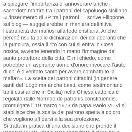
a spiegare l’importanza di annoverare anche il
sacerdote martire tra i patroni del capoluogo siciliano.
«L’inserimento di 3P tra i patroni — scrive Filippone
sul blog — suggellerebbe in maniera definitiva
l’estraneità dei mafiosi alla fede cristiana. Anche
perché risulta dalle dichiarazioni dei collaboranti che
la punciuta, ossia il rito con cui si entra in Cosa
nostra, avviene tenendo in mano l’immagine del
santo protettore della città. E mi chiedo, come
potrebbe un aspirante uomo d’onore invocare l’aiuto
di chi è diventato santo per avere combattuto la
mafia?». La scelta dei patroni cittadini (in genere
santi del luogo ma anche beati, come testimoniano
tanti casi anche in Sicilia) nella Chiesa cattolica è
regolata dalle Normae de patronis constituendis,
promulgate il 19 marzo 1973 da papa Paolo VI. Vi si
stabilisce che la scelta del patrono spetta a coloro
che vogliono affidarsi alla sua protezione.
Si tratta in pratica di una decisione che prende il