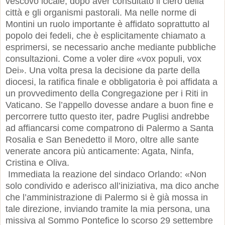
vescovo locale, dopo aver consultato il clero della
città e gli organismi pastorali. Ma nelle norme di
Montini un ruolo importante è affidato soprattutto al
popolo dei fedeli, che è esplicitamente chiamato a
esprimersi, se necessario anche mediante pubbliche
consultazioni. Come a voler dire «vox populi, vox
Dei». Una volta presa la decisione da parte della
diocesi, la ratifica finale e obbligatoria è poi affidata a
un provvedimento della Congregazione per i Riti in
Vaticano. Se l’appello dovesse andare a buon fine e
percorrere tutto questo iter, padre Puglisi andrebbe
ad affiancarsi come compatrono di Palermo a Santa
Rosalia e San Benedetto il Moro, oltre alle sante
venerate ancora più anticamente: Agata, Ninfa,
Cristina e Oliva.
Immediata la reazione del sindaco Orlando: «Non
solo condivido e aderisco all’iniziativa, ma dico anche
che l’amministrazione di Palermo si è già mossa in
tale direzione, inviando tramite la mia persona, una
missiva al Sommo Pontefice lo scorso 29 settembre