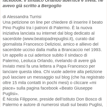
facebook. Il sindaco Orlando aderisce e svela: ne
avevo già scritto a Bergoglio
di Alessandra Turrisi
Una petizione on line per chiedere di inserire il beato
Pino Puglisi tra i patroni di Palermo. È la nuova
iniziativa lanciata su internet dal blog dedicato al
sacerdote (www.beatopadrepuglisi.it), curato dal
giornalista Francesco Deliziosi, amico e allievo del
sacerdote ucciso dalla mafia a Brancaccio nel 1993.
Un appello a cui aderisce subito il sindaco di
Palermo, Leoluca Orlando, rivelando di avere già
inviato mesi fa una lettera a Papa Francesco per
lanciare questa idea. Chi vuole aderire alla petizione
può lasciare un messaggio sul blog (che ha registrato
oltre 15 mila contatti in pochi mesi) o cliccare «mi
piace» sulla pagina facebook «Beato Giuseppe
Puglisi».
È Nicola Filippone, preside dell’istituto Don Bosco di
Palermo e autore di numerosi studi sul beato Puglisi,