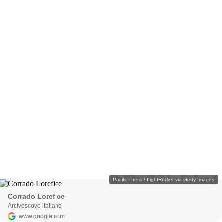
Pacific Press / LightRocket via Getty Images
Corrado Lorefice
Arcivescovo italiano
www.google.com