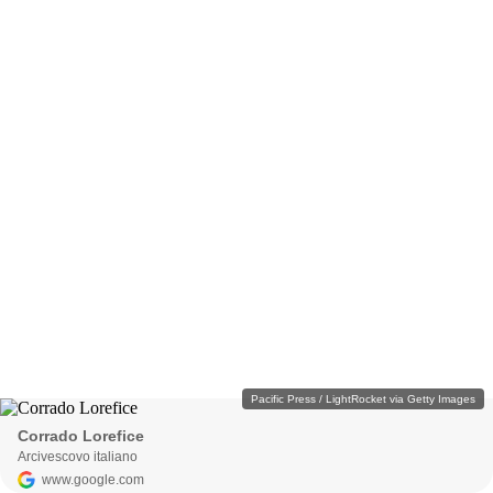
Pacific Press / LightRocket via Getty Images
Corrado Lorefice
Arcivescovo italiano
www.google.com